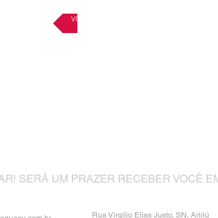
VOLTAR AO SERVIÇOS
Contato
TAR! SERÁ UM PRAZER RECEBER VOCÊ E
Rua Virgílio Elias Justo, SN, Aririú
raguacu.com.br