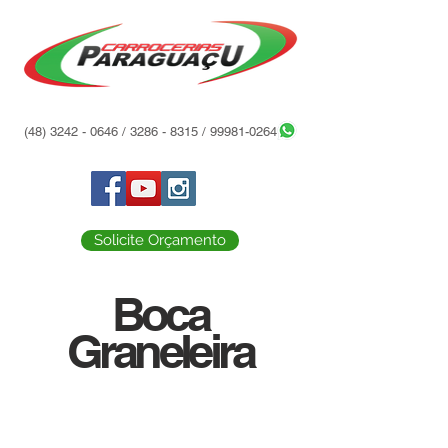
(48) 3242 - 0646
/
3286 - 8315
/
99981-0264
Solicite Orçamento
Boca
Graneleira
>