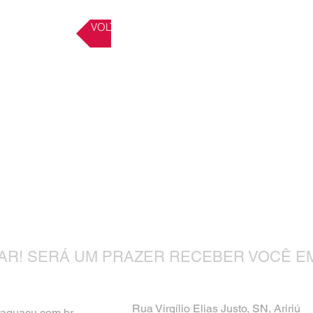
VOLTAR AOS ACESSÓRIOS
Contato
TAR! SERÁ UM PRAZER RECEBER VOCÊ E
Rua Virgílio Elias Justo, SN, Aririú
raguacu.com.br